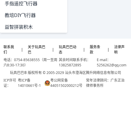
手指遥控飞行器
教培DIY飞行器
益智拼装积木
联系我
关于玩具巴
玩具巴巴动
服务条
法律声
|
|
|
|
们
巴
态
款
明
电话：0754-85638555（周一至周
其余时间联系手机：
E-mail：
六8:30-17:30）
13825872895
5256262@qq.com
玩具巴巴® 版权所有 © 2005-2029 汕头市澄海区腾升网络信息有限公司
ICP许可
粤ICP备
粤公网安备
常年法律顾问：广东正治
证：
14010661号-1
44051502000212号
律师事务所