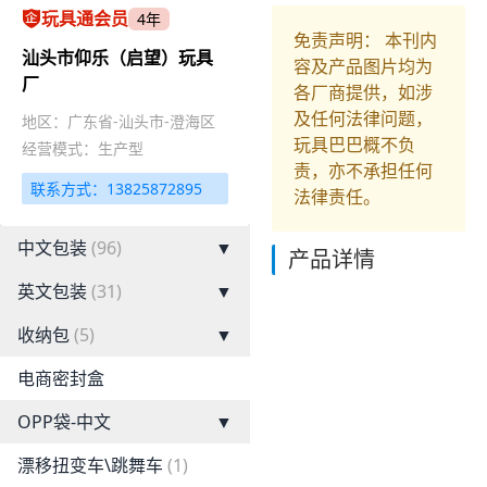
玩具通会员
4年
免责声明： 本刊内
汕头市仰乐（启望）玩具
容及产品图片均为
厂
各厂商提供，如涉
及任何法律问题，
地区：广东省-汕头市-澄海区
玩具巴巴概不负
经营模式：生产型
责，亦不承担任何
联系方式：13825872895
法律责任。
中文包装
(96)
▼
产品详情
英文包装
(31)
▼
收纳包
(5)
▼
电商密封盒
OPP袋-中文
▼
漂移扭变车\跳舞车
(1)