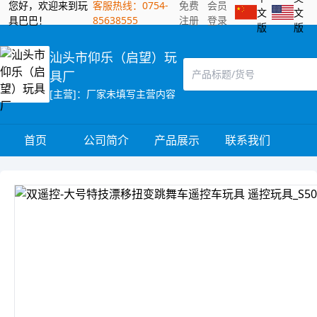
您好，欢迎来到玩
客服热线：0754-
免费
会员
文
文
具巴巴！
85638555
注册
登录
版
版
汕头市仰乐（启望）玩
具厂
[主营]：厂家未填写主营内容
首页
公司简介
产品展示
联系我们