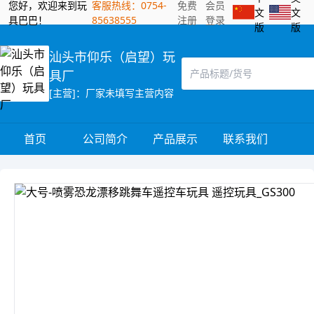
您好，欢迎来到玩
客服热线：0754-
免费
会员
文
文
具巴巴！
85638555
注册
登录
版
版
汕头市仰乐（启望）玩
具厂
[主营]：厂家未填写主营内容
首页
公司简介
产品展示
联系我们