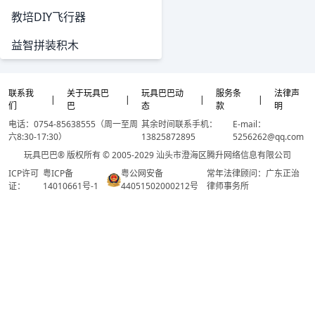
教培DIY飞行器
益智拼装积木
联系我
关于玩具巴
玩具巴巴动
服务条
法律声
|
|
|
|
们
巴
态
款
明
电话：0754-85638555（周一至周
其余时间联系手机：
E-mail：
六8:30-17:30）
13825872895
5256262@qq.com
玩具巴巴® 版权所有 © 2005-2029 汕头市澄海区腾升网络信息有限公司
ICP许可
粤ICP备
粤公网安备
常年法律顾问：广东正治
证：
14010661号-1
44051502000212号
律师事务所