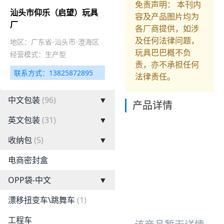
免责声明： 本刊内
汕头市仰乐（启望）玩具
容及产品图片均为
厂
各厂商提供，如涉
及任何法律问题，
地区：广东省-汕头市-澄海区
玩具巴巴概不负
经营模式：生产型
责，亦不承担任何
联系方式：13825872895
法律责任。
中文包装
(96)
▼
产品详情
英文包装
(31)
▼
收纳包
(5)
▼
电商密封盒
OPP袋-中文
▼
漂移扭变车\跳舞车
(1)
工程车