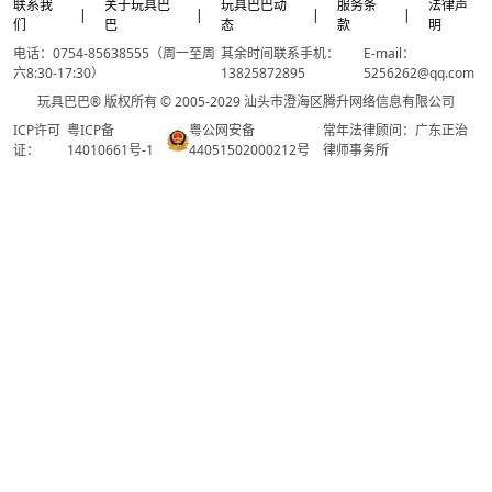
联系我
关于玩具巴
玩具巴巴动
服务条
法律声
|
|
|
|
们
巴
态
款
明
电话：0754-85638555（周一至周
其余时间联系手机：
E-mail：
六8:30-17:30）
13825872895
5256262@qq.com
玩具巴巴® 版权所有 © 2005-2029 汕头市澄海区腾升网络信息有限公司
ICP许可
粤ICP备
粤公网安备
常年法律顾问：广东正治
证：
14010661号-1
44051502000212号
律师事务所