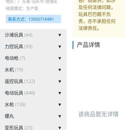
各厂商提供，如涉
地区：广东省-汕头市-澄海区
及任何法律问题，
经营模式：生产型
玩具巴巴概不负
联系方式：13502718481
责，亦不承担任何
法律责任。
沙滩玩具
(44)
▼
产品详情
力控玩具
(93)
▼
电动枪
(7)
▼
水机
(19)
▼
遥控玩具
(122)
▼
电动玩具
(446)
▼
水枪
(135)
▼
该商品暂无详情
爆丸
▼
变形玩具
(23)
▼