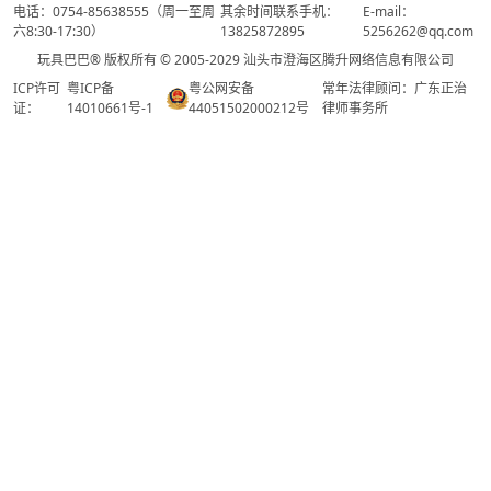
电话：0754-85638555（周一至周
其余时间联系手机：
E-mail：
六8:30-17:30）
13825872895
5256262@qq.com
玩具巴巴® 版权所有 © 2005-2029 汕头市澄海区腾升网络信息有限公司
ICP许可
粤ICP备
粤公网安备
常年法律顾问：广东正治
证：
14010661号-1
44051502000212号
律师事务所