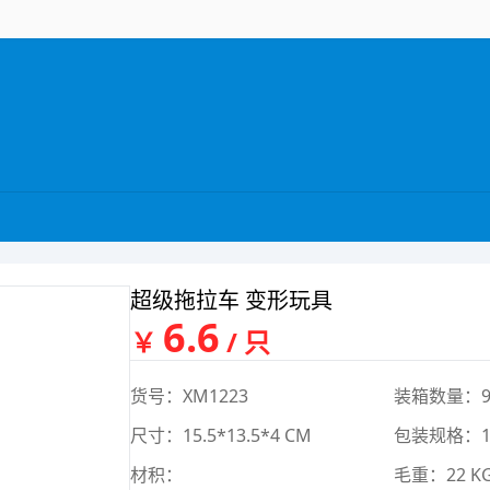
超级拖拉车 变形玩具
6.6
￥
/ 只
货号：XM1223
装箱数量：9
尺寸：15.5*13.5*4 CM
包装规格：13
材积：
毛重：22 K