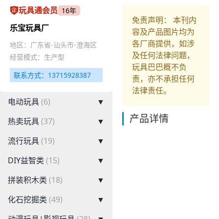
玩具通会员
16年
免责声明： 本刊内
乐宝玩具厂
容及产品图片均为
各厂商提供，如涉
地区：广东省-汕头市-澄海区
及任何法律问题，
经营模式：生产型
玩具巴巴概不负
联系方式：13715928387
责，亦不承担任何
法律责任。
电动玩具
(6)
▼
产品详情
热卖玩具
(37)
▼
流行玩具
(19)
▼
DIY益智类
(15)
▼
拼装积木类
(18)
▼
化石挖掘类
(49)
▼