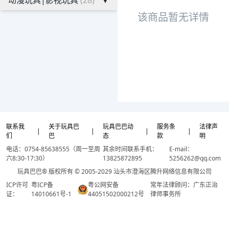
动漫玩具|影视玩具
(28)
▼
该商品暂无详情
联系我
关于玩具巴
玩具巴巴动
服务条
法律声
|
|
|
|
们
巴
态
款
明
电话：0754-85638555（周一至周
其余时间联系手机：
E-mail：
六8:30-17:30）
13825872895
5256262@qq.com
玩具巴巴® 版权所有 © 2005-2029 汕头市澄海区腾升网络信息有限公司
ICP许可
粤ICP备
粤公网安备
常年法律顾问：广东正治
证：
14010661号-1
44051502000212号
律师事务所