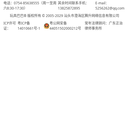
电话：0754-85638555（周一至周
其余时间联系手机：
E-mail：
六8:30-17:30）
13825872895
5256262@qq.com
玩具巴巴® 版权所有 © 2005-2029 汕头市澄海区腾升网络信息有限公司
ICP许可
粤ICP备
粤公网安备
常年法律顾问：广东正治
证：
14010661号-1
44051502000212号
律师事务所