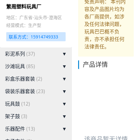
免责声明： 本刊内
繁周塑料玩具厂
容及产品图片均为
各厂商提供，如涉
地区：广东省-汕头市-澄海区
及任何法律问题，
经营模式：生产型
玩具巴巴概不负
联系方式：15914749333
责，亦不承担任何
法律责任。
彩泥系列
(37)
▼
产品详情
沙滩玩具
(85)
▼
彩盒乐器套装
(2)
▼
袋装乐器套装
(23)
▼
玩具鼓
(12)
▼
架子鼓
(3)
▼
乐器配件
(13)
▼
该商品暂无详情