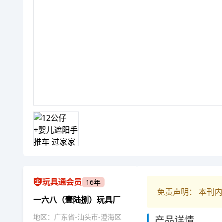
玩具通会员
16年
免责声明： 本刊
一六八（壹陆捌）玩具厂
地区：广东省-汕头市-澄海区
产品详情