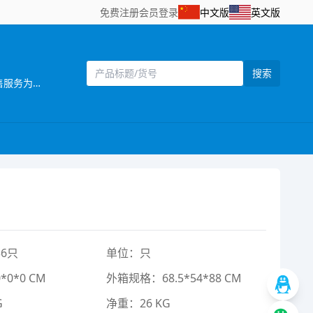
免费注册
会员登录
中文版
英文版
搜索
[主营]：一六八（壹陆捌）玩具厂位于中国东南沿 海的汕头市澄海区，海陆空交通便利，是一家 集设计开发，生产制造和销售服务为一体的企业。 推推乐是一六八玩具厂旗下的一个推车玩具品牌，目前本厂主要生产婴儿手推车，娃娃公仔，彩虹编织机等儿童玩具产品，推推乐手推车玩具拥有专业的设计人员，所有开发的产品，款式新颖，结构合理，安全美观，适合各类消费层购买，所有产品均可符合国家安全检测标准EN71标准，同时推推乐推车还拥有一批强大的销售团队，目前产品销售遍及中国30多个省，直辖市覆盖国内200个城市，并且远销欧洲，南北美洲，东南亚，非洲等国家和地区 推推乐品牌诞生以来得到了广大客户和消费者的支持和认可，作为我们也将一如既往，不断创新，将“经典.环保.安全.时尚”的全新理念融入到体现品牌价值中，推推乐推车专做中国好玩具。
6只
单位：只
0*0 CM
外箱规格：68.5*54*88 CM
G
净重：26 KG