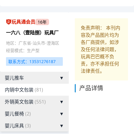
玩具通会员
16年
免责声明： 本刊内
一六八（壹陆捌）玩具厂
容及产品图片均为
各厂商提供，如涉
地区：广东省-汕头市-澄海区
及任何法律问题，
经营模式：生产型
玩具巴巴概不负
联系方式：13531276187
责，亦不承担任何
法律责任。
婴儿推车
▼
产品详情
内销中文包装
(81)
外销英文包装
(551)
▼
婴儿餐椅
(2)
▼
婴儿床具
(3)
▼