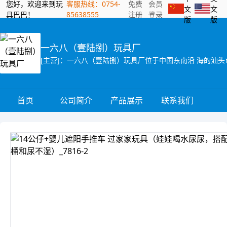
您好，欢迎来到玩
客服热线：0754-
免费
会员
文
文
具巴巴！
85638555
注册
登录
版
版
一六八（壹陆捌）玩具厂
首页
公司简介
产品展示
联系我们