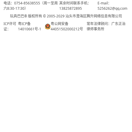
电话：0754-85638555（周一至周
其余时间联系手机：
E-mail：
六8:30-17:30）
13825872895
5256262@qq.com
玩具巴巴® 版权所有 © 2005-2029 汕头市澄海区腾升网络信息有限公司
ICP许可
粤ICP备
粤公网安备
常年法律顾问：广东正治
证：
14010661号-1
44051502000212号
律师事务所