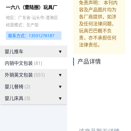
免责声明： 本刊内
一六八（壹陆捌）玩具厂
容及产品图片均为
各厂商提供，如涉
地区：广东省-汕头市-澄海区
及任何法律问题，
经营模式：生产型
玩具巴巴概不负
联系方式：13531276187
责，亦不承担任何
法律责任。
婴儿推车
▼
产品详情
内销中文包装
(81)
外销英文包装
(551)
▼
婴儿餐椅
(2)
▼
婴儿床具
(3)
▼