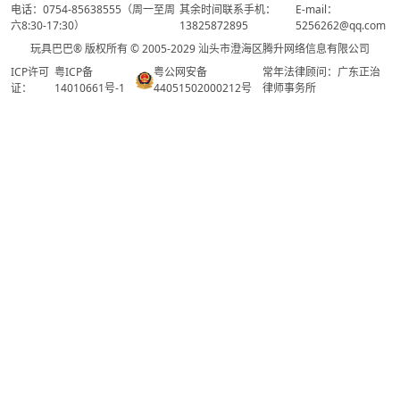
电话：0754-85638555（周一至周
其余时间联系手机：
E-mail：
六8:30-17:30）
13825872895
5256262@qq.com
玩具巴巴® 版权所有 © 2005-2029 汕头市澄海区腾升网络信息有限公司
ICP许可
粤ICP备
粤公网安备
常年法律顾问：广东正治
证：
14010661号-1
44051502000212号
律师事务所