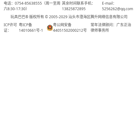
电话：0754-85638555（周一至周
其余时间联系手机：
E-mail：
六8:30-17:30）
13825872895
5256262@qq.com
玩具巴巴® 版权所有 © 2005-2029 汕头市澄海区腾升网络信息有限公司
ICP许可
粤ICP备
粤公网安备
常年法律顾问：广东正治
证：
14010661号-1
44051502000212号
律师事务所