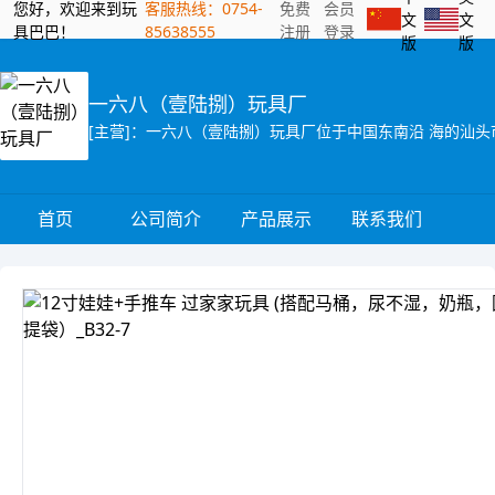
您好，欢迎来到玩
客服热线：0754-
免费
会员
文
文
具巴巴！
85638555
注册
登录
版
版
一六八（壹陆捌）玩具厂
首页
公司简介
产品展示
联系我们