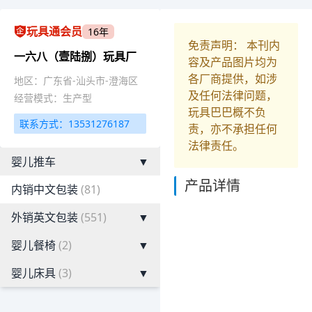
玩具通会员
16年
免责声明： 本刊内
一六八（壹陆捌）玩具厂
容及产品图片均为
各厂商提供，如涉
地区：广东省-汕头市-澄海区
及任何法律问题，
经营模式：生产型
玩具巴巴概不负
联系方式：13531276187
责，亦不承担任何
法律责任。
婴儿推车
▼
产品详情
内销中文包装
(81)
外销英文包装
(551)
▼
婴儿餐椅
(2)
▼
婴儿床具
(3)
▼