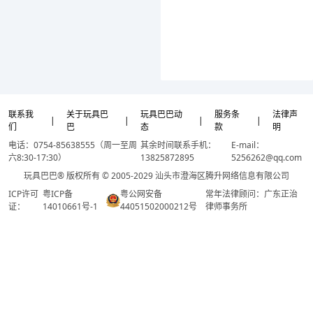
联系我
关于玩具巴
玩具巴巴动
服务条
法律声
|
|
|
|
们
巴
态
款
明
电话：0754-85638555（周一至周
其余时间联系手机：
E-mail：
六8:30-17:30）
13825872895
5256262@qq.com
玩具巴巴® 版权所有 © 2005-2029 汕头市澄海区腾升网络信息有限公司
ICP许可
粤ICP备
粤公网安备
常年法律顾问：广东正治
证：
14010661号-1
44051502000212号
律师事务所