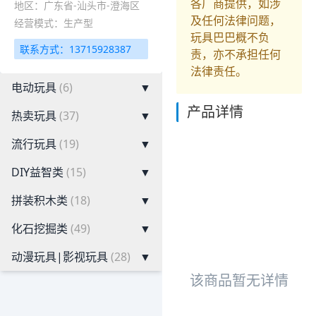
各厂商提供，如涉
地区：广东省-汕头市-澄海区
及任何法律问题，
经营模式：生产型
玩具巴巴概不负
联系方式：13715928387
责，亦不承担任何
法律责任。
电动玩具
(6)
▼
产品详情
热卖玩具
(37)
▼
流行玩具
(19)
▼
DIY益智类
(15)
▼
拼装积木类
(18)
▼
化石挖掘类
(49)
▼
动漫玩具|影视玩具
(28)
▼
该商品暂无详情