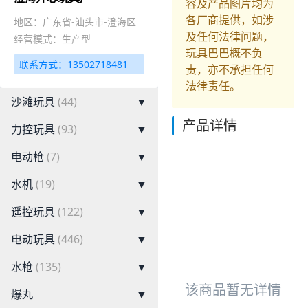
容及产品图片均为
各厂商提供，如涉
地区：广东省-汕头市-澄海区
及任何法律问题，
经营模式：生产型
玩具巴巴概不负
联系方式：13502718481
责，亦不承担任何
法律责任。
沙滩玩具
(44)
▼
产品详情
力控玩具
(93)
▼
电动枪
(7)
▼
水机
(19)
▼
遥控玩具
(122)
▼
电动玩具
(446)
▼
水枪
(135)
▼
该商品暂无详情
爆丸
▼