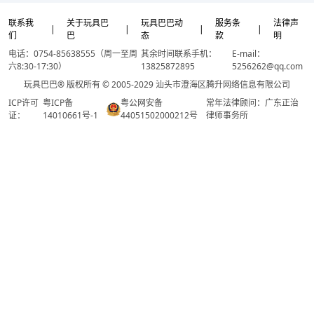
联系我
关于玩具巴
玩具巴巴动
服务条
法律声
|
|
|
|
们
巴
态
款
明
电话：0754-85638555（周一至周
其余时间联系手机：
E-mail：
六8:30-17:30）
13825872895
5256262@qq.com
玩具巴巴® 版权所有 © 2005-2029 汕头市澄海区腾升网络信息有限公司
ICP许可
粤ICP备
粤公网安备
常年法律顾问：广东正治
证：
14010661号-1
44051502000212号
律师事务所