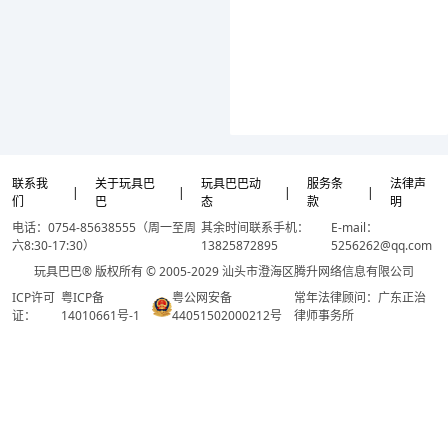
联系我
关于玩具巴
玩具巴巴动
服务条
法律声
|
|
|
|
们
巴
态
款
明
电话：0754-85638555（周一至周
其余时间联系手机：
E-mail：
六8:30-17:30）
13825872895
5256262@qq.com
玩具巴巴® 版权所有 © 2005-2029 汕头市澄海区腾升网络信息有限公司
ICP许可
粤ICP备
粤公网安备
常年法律顾问：广东正治
证：
14010661号-1
44051502000212号
律师事务所