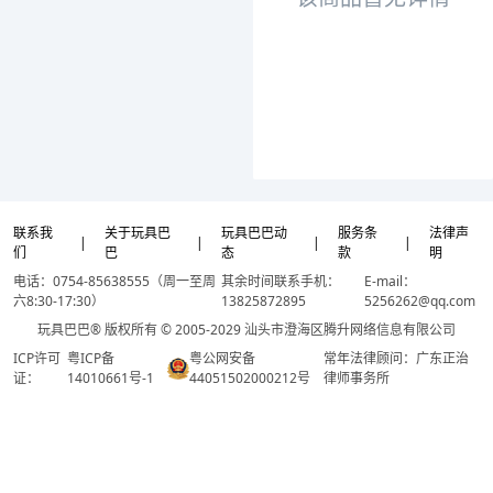
联系我
关于玩具巴
玩具巴巴动
服务条
法律声
|
|
|
|
们
巴
态
款
明
电话：0754-85638555（周一至周
其余时间联系手机：
E-mail：
六8:30-17:30）
13825872895
5256262@qq.com
玩具巴巴® 版权所有 © 2005-2029 汕头市澄海区腾升网络信息有限公司
ICP许可
粤ICP备
粤公网安备
常年法律顾问：广东正治
证：
14010661号-1
44051502000212号
律师事务所