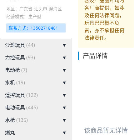
容及产品图片均为
各厂商提供，如涉
地区：广东省-汕头市-澄海区
及任何法律问题，
经营模式：生产型
玩具巴巴概不负
联系方式：13502718481
责，亦不承担任何
法律责任。
沙滩玩具
(44)
▼
产品详情
力控玩具
(93)
▼
电动枪
(7)
▼
水机
(19)
▼
遥控玩具
(122)
▼
电动玩具
(446)
▼
水枪
(135)
▼
该商品暂无详情
爆丸
▼