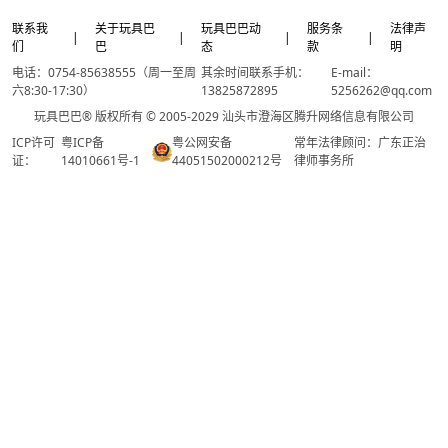
联系我
关于玩具巴
玩具巴巴动
服务条
法律声
|
|
|
|
们
巴
态
款
明
电话：0754-85638555（周一至周
其余时间联系手机：
E-mail：
六8:30-17:30）
13825872895
5256262@qq.com
玩具巴巴® 版权所有 © 2005-2029 汕头市澄海区腾升网络信息有限公司
ICP许可
粤ICP备
粤公网安备
常年法律顾问：广东正治
证：
14010661号-1
44051502000212号
律师事务所