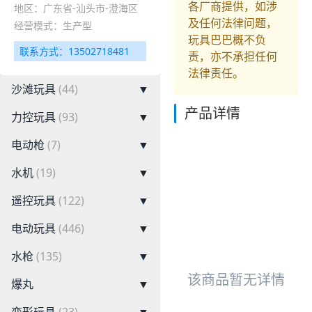
各厂商提供，如涉
地区：广东省-汕头市-澄海区
及任何法律问题，
经营模式：生产型
玩具巴巴概不负
联系方式：13502718481
责，亦不承担任何
法律责任。
沙滩玩具
(44)
▼
产品详情
力控玩具
(93)
▼
电动枪
(7)
▼
水机
(19)
▼
遥控玩具
(122)
▼
电动玩具
(446)
▼
水枪
(135)
▼
该商品暂无详情
爆丸
▼