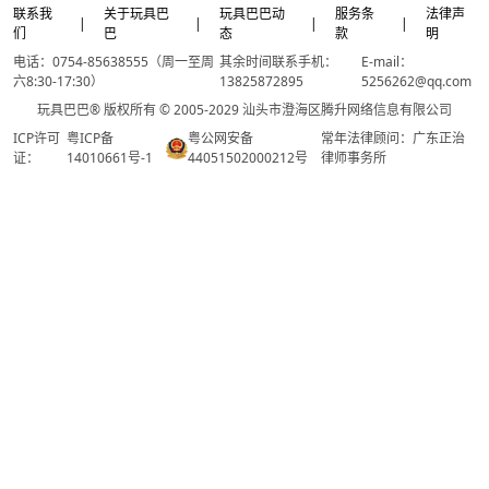
联系我
关于玩具巴
玩具巴巴动
服务条
法律声
|
|
|
|
们
巴
态
款
明
电话：0754-85638555（周一至周
其余时间联系手机：
E-mail：
六8:30-17:30）
13825872895
5256262@qq.com
玩具巴巴® 版权所有 © 2005-2029 汕头市澄海区腾升网络信息有限公司
ICP许可
粤ICP备
粤公网安备
常年法律顾问：广东正治
证：
14010661号-1
44051502000212号
律师事务所