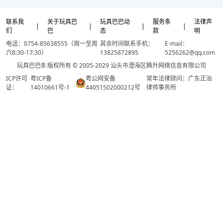
联系我
关于玩具巴
玩具巴巴动
服务条
法律声
|
|
|
|
们
巴
态
款
明
电话：0754-85638555（周一至周
其余时间联系手机：
E-mail：
六8:30-17:30）
13825872895
5256262@qq.com
玩具巴巴® 版权所有 © 2005-2029 汕头市澄海区腾升网络信息有限公司
ICP许可
粤ICP备
粤公网安备
常年法律顾问：广东正治
证：
14010661号-1
44051502000212号
律师事务所