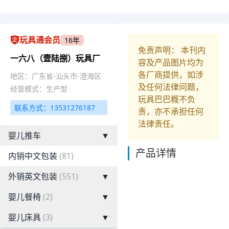
玩具通会员
16年
免责声明： 本刊内
一六八（壹陆捌）玩具厂
容及产品图片均为
各厂商提供，如涉
地区：广东省-汕头市-澄海区
及任何法律问题，
经营模式：生产型
玩具巴巴概不负
联系方式：13531276187
责，亦不承担任何
法律责任。
婴儿推车
▼
产品详情
内销中文包装
(81)
外销英文包装
(551)
▼
婴儿餐椅
(2)
▼
婴儿床具
(3)
▼