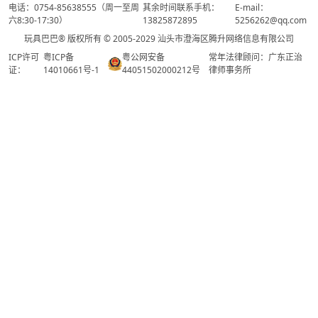
电话：0754-85638555（周一至周
其余时间联系手机：
E-mail：
六8:30-17:30）
13825872895
5256262@qq.com
玩具巴巴® 版权所有 © 2005-2029 汕头市澄海区腾升网络信息有限公司
ICP许可
粤ICP备
粤公网安备
常年法律顾问：广东正治
证：
14010661号-1
44051502000212号
律师事务所