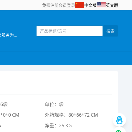
免费注册
会员登录
中文版
英文版
搜索
[主营]：一六八（壹陆捌）玩具厂位于中国东南沿 海的汕头市澄海区，海陆空交通便利，是一家 集设计开发，生产制造和销售服务为一体的企业。 推推乐是一六八玩具厂旗下的一个推车玩具品牌，目前本厂主要生产婴儿手推车，娃娃公仔，彩虹编织机等儿童玩具产品，推推乐手推车玩具拥有专业的设计人员，所有开发的产品，款式新颖，结构合理，安全美观，适合各类消费层购买，所有产品均可符合国家安全检测标准EN71标准，同时推推乐推车还拥有一批强大的销售团队，目前产品销售遍及中国30多个省，直辖市覆盖国内200个城市，并且远销欧洲，南北美洲，东南亚，非洲等国家和地区 推推乐品牌诞生以来得到了广大客户和消费者的支持和认可，作为我们也将一如既往，不断创新，将“经典.环保.安全.时尚”的全新理念融入到体现品牌价值中，推推乐推车专做中国好玩具。
6袋
单位：袋
0*0 CM
外箱规格：80*66*72 CM
G
净重：25 KG