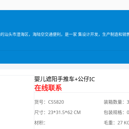
婴儿遮阳手推车+公仔IC
在线联系
货号：CS5820
装箱数量：3
尺寸：23*31.5*62 CM
包装规格：0*
材积：
毛重：27 K