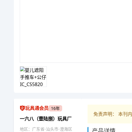
玩具通会员
16年
免责声明： 本刊
一六八（壹陆捌）玩具厂
地区：广东省-汕头市-澄海区
产品详情