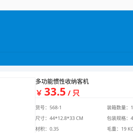
多功能惯性收纳客机
33.5
￥
/ 只
货号：568-1
装箱数量：1
尺寸：44*12.8*33 CM
包装规格：44*
材积：0.35
毛重：19 K