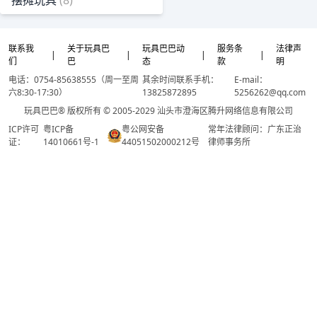
摆摊玩具
(8)
联系我
关于玩具巴
玩具巴巴动
服务条
法律声
|
|
|
|
们
巴
态
款
明
电话：0754-85638555（周一至周
其余时间联系手机：
E-mail：
六8:30-17:30）
13825872895
5256262@qq.com
玩具巴巴® 版权所有 © 2005-2029 汕头市澄海区腾升网络信息有限公司
ICP许可
粤ICP备
粤公网安备
常年法律顾问：广东正治
证：
14010661号-1
44051502000212号
律师事务所