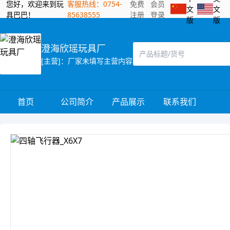
您好，欢迎来到玩
客服热线：0754-
免费
会员
文
文
具巴巴！
85638555
注册
登录
版
版
澄海欣瑶玩具厂
[主营]：厂家未填写主营内容
首页
公司简介
产品展示
联系我们