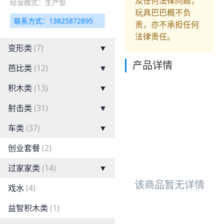
及任何法律问题，
经营模式：生产型
玩具巴巴概不负
联系方式：13825872895
责，亦不承担任何
法律责任。
变形类
(7)
▼
产品详情
芭比类
(12)
▼
积木类
(13)
▼
射击类
(31)
▼
车类
(37)
▼
创业套餐
(2)
过家家类
(14)
▼
该商品暂无详情
戏水
(4)
益智积木类
(1)