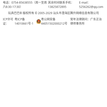
电话：0754-85638555（周一至周
其余时间联系手机：
E-mail：
六8:30-17:30）
13825872895
5256262@qq.com
玩具巴巴® 版权所有 © 2005-2029 汕头市澄海区腾升网络信息有限公司
ICP许可
粤ICP备
粤公网安备
常年法律顾问：广东正治
证：
14010661号-1
44051502000212号
律师事务所