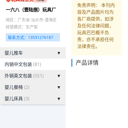
免责声明： 本刊内
一六八（壹陆捌）玩具厂
容及产品图片均为
各厂商提供，如涉
地区：广东省-汕头市-澄海区
及任何法律问题，
经营模式：生产型
玩具巴巴概不负
联系方式：13531276187
责，亦不承担任何
法律责任。
婴儿推车
▼
产品详情
内销中文包装
(81)
外销英文包装
(551)
▼
婴儿餐椅
(2)
▼
婴儿床具
(3)
▼