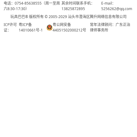
电话：0754-85638555（周一至周
其余时间联系手机：
E-mail：
六8:30-17:30）
13825872895
5256262@qq.com
玩具巴巴® 版权所有 © 2005-2029 汕头市澄海区腾升网络信息有限公司
ICP许可
粤ICP备
粤公网安备
常年法律顾问：广东正治
证：
14010661号-1
44051502000212号
律师事务所