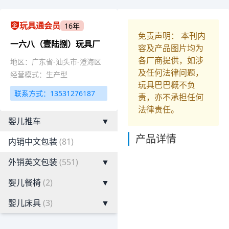
玩具通会员
16年
免责声明： 本刊内
一六八（壹陆捌）玩具厂
容及产品图片均为
各厂商提供，如涉
地区：广东省-汕头市-澄海区
及任何法律问题，
经营模式：生产型
玩具巴巴概不负
联系方式：13531276187
责，亦不承担任何
法律责任。
婴儿推车
▼
产品详情
内销中文包装
(81)
外销英文包装
(551)
▼
婴儿餐椅
(2)
▼
婴儿床具
(3)
▼