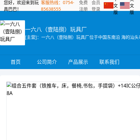
您好，欢迎来到玩
客服热线：0754-
免费
会员
文
文
具巴巴！
85638555
注册
登录
版
版
一六八（壹陆捌）玩具厂
首页
公司简介
产品展示
联系我们