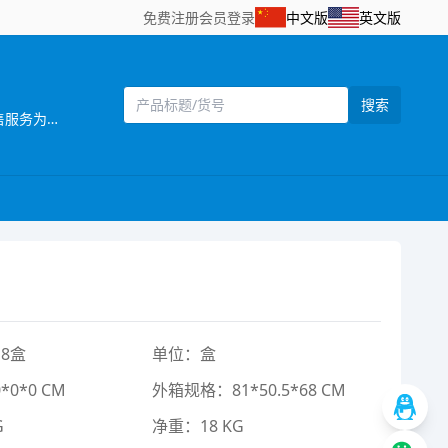
免费注册
会员登录
中文版
英文版
搜索
[主营]：一六八（壹陆捌）玩具厂位于中国东南沿 海的汕头市澄海区，海陆空交通便利，是一家 集设计开发，生产制造和销售服务为一体的企业。 推推乐是一六八玩具厂旗下的一个推车玩具品牌，目前本厂主要生产婴儿手推车，娃娃公仔，彩虹编织机等儿童玩具产品，推推乐手推车玩具拥有专业的设计人员，所有开发的产品，款式新颖，结构合理，安全美观，适合各类消费层购买，所有产品均可符合国家安全检测标准EN71标准，同时推推乐推车还拥有一批强大的销售团队，目前产品销售遍及中国30多个省，直辖市覆盖国内200个城市，并且远销欧洲，南北美洲，东南亚，非洲等国家和地区 推推乐品牌诞生以来得到了广大客户和消费者的支持和认可，作为我们也将一如既往，不断创新，将“经典.环保.安全.时尚”的全新理念融入到体现品牌价值中，推推乐推车专做中国好玩具。
8盒
单位：盒
0*0 CM
外箱规格：81*50.5*68 CM
G
净重：18 KG