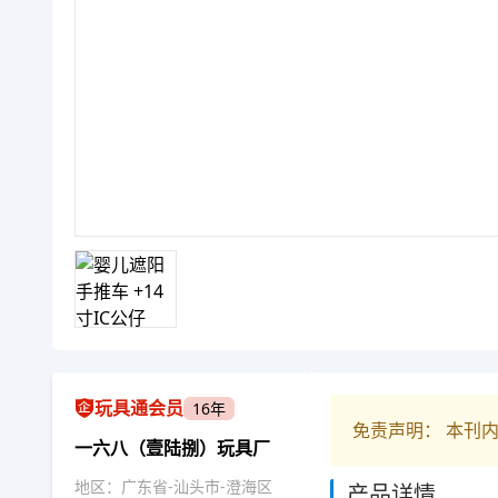
玩具通会员
16年
免责声明： 本刊
一六八（壹陆捌）玩具厂
地区：广东省-汕头市-澄海区
产品详情