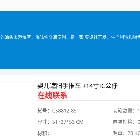
婴儿遮阳手推车 +14寸IC公仔
在线联系
货号：CS8812-8S
装箱数量：1
尺寸：51*27*53 CM
包装规格：0*
材积：
毛重：20 K