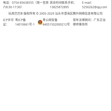
电话：0754-85638555（周一至周
其余时间联系手机：
E-mail：
六8:30-17:30）
13825872895
5256262@qq.com
玩具巴巴® 版权所有 © 2005-2029 汕头市澄海区腾升网络信息有限公司
ICP许可
粤ICP备
粤公网安备
常年法律顾问：广东正治
证：
14010661号-1
44051502000212号
律师事务所