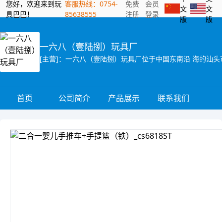
您好，欢迎来到玩
客服热线：0754-
免费
会员
文
文
具巴巴！
85638555
注册
登录
版
版
一六八（壹陆捌）玩具厂
首页
公司简介
产品展示
联系我们