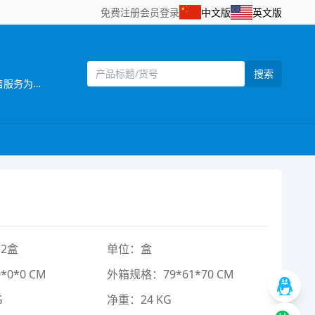
免费注册
会员登录
中文版
英文版
搜索
[主营]：一六八（壹陆捌）玩具厂位于中国东南沿 海的汕头市澄海区，海陆空交通便利，是一家 集设计开发，生产制造和销售服务为一体的企业。 推推乐是一六八玩具厂旗下的一个推车玩具品牌，目前本厂主要生产婴儿手推车，娃娃公仔，彩虹编织机等儿童玩具产品，推推乐手推车玩具拥有专业的设计人员，所有开发的产品，款式新颖，结构合理，安全美观，适合各类消费层购买，所有产品均可符合国家安全检测标准EN71标准，同时推推乐推车还拥有一批强大的销售团队，目前产品销售遍及中国30多个省，直辖市覆盖国内200个城市，并且远销欧洲，南北美洲，东南亚，非洲等国家和地区 推推乐品牌诞生以来得到了广大客户和消费者的支持和认可，作为我们也将一如既往，不断创新，将“经典.环保.安全.时尚”的全新理念融入到体现品牌价值中，推推乐推车专做中国好玩具。
2盒
单位：盒
0*0 CM
外箱规格：79*61*70 CM
G
净重：24 KG