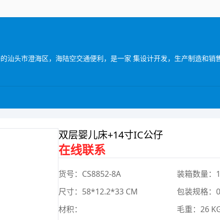
双层婴儿床+14寸IC公仔
在线联系
货号：CS8852-8A
装箱数量：1
尺寸：58*12.2*33 CM
包装规格：0*
材积：
毛重：26 K