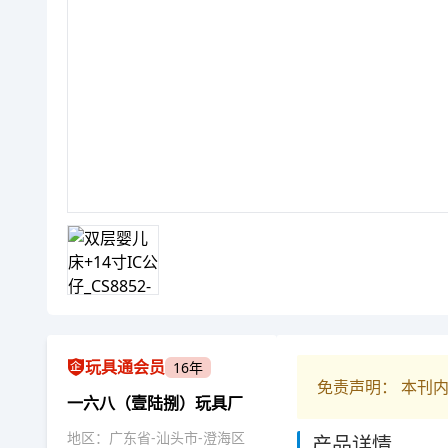
玩具通会员
16年
免责声明： 本刊
一六八（壹陆捌）玩具厂
地区：广东省-汕头市-澄海区
产品详情