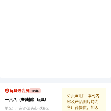
玩具通会员
16年
免责声明： 本刊内
一六八（壹陆捌）玩具厂
容及产品图片均为
各厂商提供，如涉
地区：广东省-汕头市-澄海区