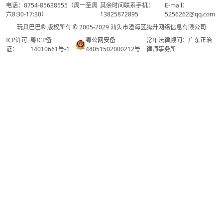
电话：0754-85638555（周一至周
其余时间联系手机：
E-mail：
六8:30-17:30）
13825872895
5256262@qq.com
玩具巴巴® 版权所有 © 2005-2029 汕头市澄海区腾升网络信息有限公司
ICP许可
粤ICP备
粤公网安备
常年法律顾问：广东正治
证：
14010661号-1
44051502000212号
律师事务所