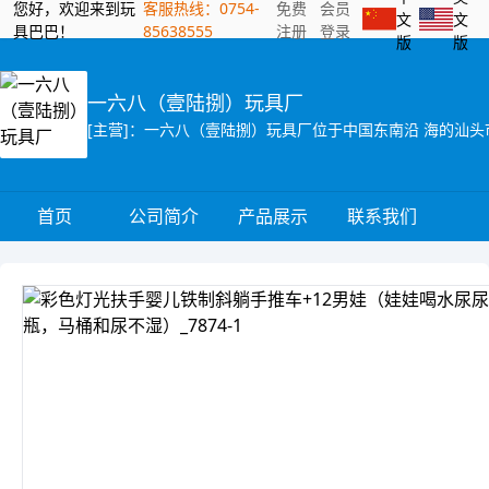
您好，欢迎来到玩
客服热线：0754-
免费
会员
文
文
具巴巴！
85638555
注册
登录
版
版
一六八（壹陆捌）玩具厂
首页
公司简介
产品展示
联系我们