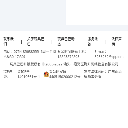
联系我
关于玩具巴
玩具巴巴动
服务条
法律声
|
|
|
|
们
巴
态
款
明
电话：0754-85638555（周一至周
其余时间联系手机：
E-mail：
六8:30-17:30）
13825872895
5256262@qq.com
玩具巴巴® 版权所有 © 2005-2029 汕头市澄海区腾升网络信息有限公司
ICP许可
粤ICP备
粤公网安备
常年法律顾问：广东正治
证：
14010661号-1
44051502000212号
律师事务所