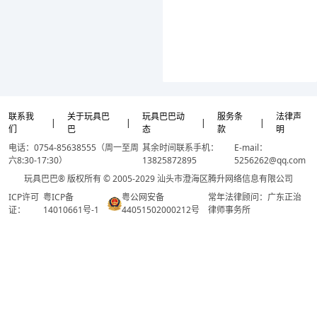
联系我
关于玩具巴
玩具巴巴动
服务条
法律声
|
|
|
|
们
巴
态
款
明
电话：0754-85638555（周一至周
其余时间联系手机：
E-mail：
六8:30-17:30）
13825872895
5256262@qq.com
玩具巴巴® 版权所有 © 2005-2029 汕头市澄海区腾升网络信息有限公司
ICP许可
粤ICP备
粤公网安备
常年法律顾问：广东正治
证：
14010661号-1
44051502000212号
律师事务所