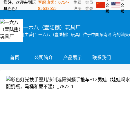
您好，欢迎来到玩
客服热线：0754-
免费
会员
文
文
具巴巴！
85638555
注册
登录
版
版
一六八（壹陆捌）玩具厂
首页
公司简介
产品展示
联系我们