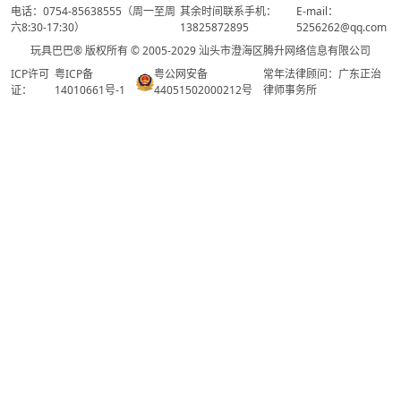
电话：0754-85638555（周一至周
其余时间联系手机：
E-mail：
六8:30-17:30）
13825872895
5256262@qq.com
玩具巴巴® 版权所有 © 2005-2029 汕头市澄海区腾升网络信息有限公司
ICP许可
粤ICP备
粤公网安备
常年法律顾问：广东正治
证：
14010661号-1
44051502000212号
律师事务所