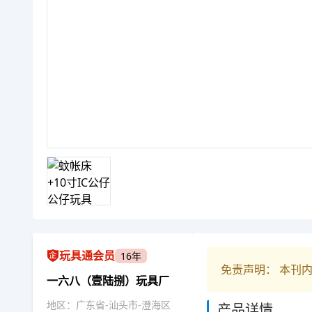
玩具通会员
16年
免责声明： 本刊
一六八（壹陆捌）玩具厂
地区：广东省-汕头市-澄海区
产品详情