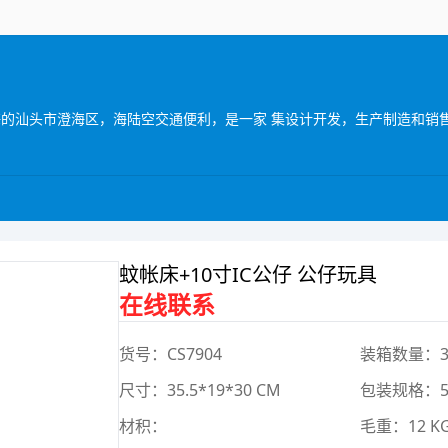
蚊帐床+10寸IC公仔 公仔玩具
在线联系
货号：CS7904
装箱数量：3
尺寸：35.5*19*30 CM
包装规格：51
材积：
毛重：12 K