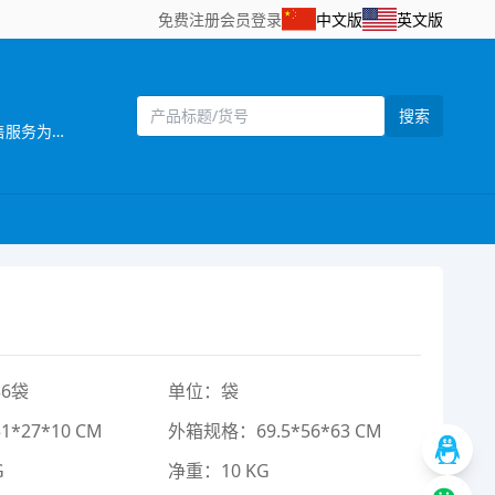
免费注册
会员登录
中文版
英文版
搜索
[主营]：一六八（壹陆捌）玩具厂位于中国东南沿 海的汕头市澄海区，海陆空交通便利，是一家 集设计开发，生产制造和销售服务为一体的企业。 推推乐是一六八玩具厂旗下的一个推车玩具品牌，目前本厂主要生产婴儿手推车，娃娃公仔，彩虹编织机等儿童玩具产品，推推乐手推车玩具拥有专业的设计人员，所有开发的产品，款式新颖，结构合理，安全美观，适合各类消费层购买，所有产品均可符合国家安全检测标准EN71标准，同时推推乐推车还拥有一批强大的销售团队，目前产品销售遍及中国30多个省，直辖市覆盖国内200个城市，并且远销欧洲，南北美洲，东南亚，非洲等国家和地区 推推乐品牌诞生以来得到了广大客户和消费者的支持和认可，作为我们也将一如既往，不断创新，将“经典.环保.安全.时尚”的全新理念融入到体现品牌价值中，推推乐推车专做中国好玩具。
6袋
单位：袋
*27*10 CM
外箱规格：69.5*56*63 CM
G
净重：10 KG