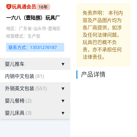
玩具通会员
16年
免责声明： 本刊内
一六八（壹陆捌）玩具厂
容及产品图片均为
各厂商提供，如涉
地区：广东省-汕头市-澄海区
及任何法律问题，
经营模式：生产型
玩具巴巴概不负
联系方式：13531276187
责，亦不承担任何
法律责任。
婴儿推车
▼
产品详情
内销中文包装
(81)
外销英文包装
(551)
▼
婴儿餐椅
(2)
▼
婴儿床具
(3)
▼