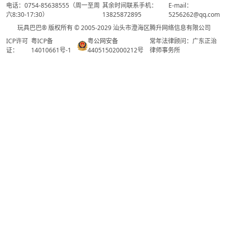
电话：0754-85638555（周一至周
其余时间联系手机：
E-mail：
六8:30-17:30）
13825872895
5256262@qq.com
玩具巴巴® 版权所有 © 2005-2029 汕头市澄海区腾升网络信息有限公司
ICP许可
粤ICP备
粤公网安备
常年法律顾问：广东正治
证：
14010661号-1
44051502000212号
律师事务所