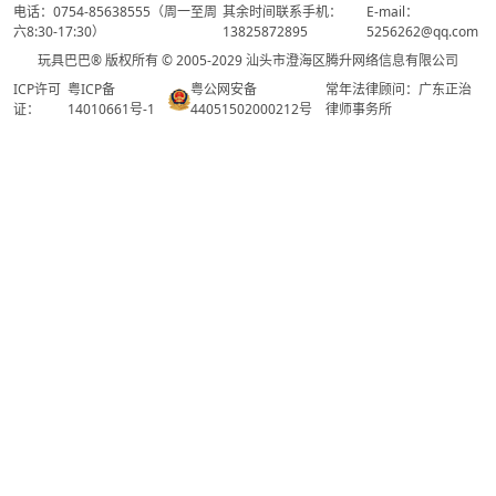
电话：0754-85638555（周一至周
其余时间联系手机：
E-mail：
六8:30-17:30）
13825872895
5256262@qq.com
玩具巴巴® 版权所有 © 2005-2029 汕头市澄海区腾升网络信息有限公司
ICP许可
粤ICP备
粤公网安备
常年法律顾问：广东正治
证：
14010661号-1
44051502000212号
律师事务所