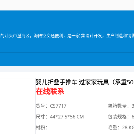
婴儿折叠手推车 过家家玩具（承重50K
在线联系
货号：CS7717
装箱数量：3
尺寸：44*27.5*56 CM
包装规格：63*
材积：
毛重：28 K