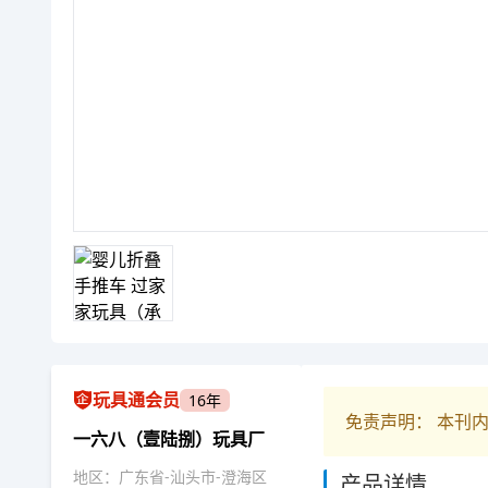
玩具通会员
16年
免责声明： 本刊
一六八（壹陆捌）玩具厂
地区：广东省-汕头市-澄海区
产品详情