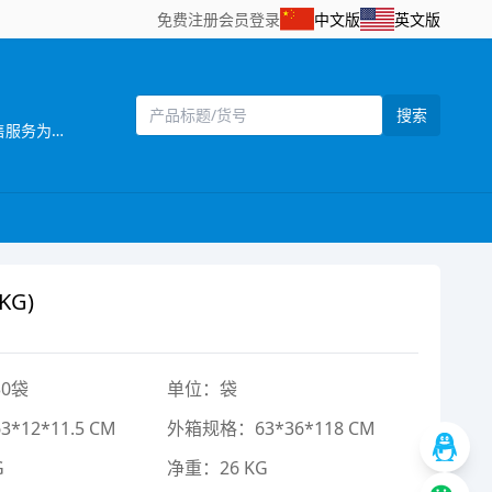
免费注册
会员登录
中文版
英文版
搜索
[主营]：一六八（壹陆捌）玩具厂位于中国东南沿 海的汕头市澄海区，海陆空交通便利，是一家 集设计开发，生产制造和销售服务为一体的企业。 推推乐是一六八玩具厂旗下的一个推车玩具品牌，目前本厂主要生产婴儿手推车，娃娃公仔，彩虹编织机等儿童玩具产品，推推乐手推车玩具拥有专业的设计人员，所有开发的产品，款式新颖，结构合理，安全美观，适合各类消费层购买，所有产品均可符合国家安全检测标准EN71标准，同时推推乐推车还拥有一批强大的销售团队，目前产品销售遍及中国30多个省，直辖市覆盖国内200个城市，并且远销欧洲，南北美洲，东南亚，非洲等国家和地区 推推乐品牌诞生以来得到了广大客户和消费者的支持和认可，作为我们也将一如既往，不断创新，将“经典.环保.安全.时尚”的全新理念融入到体现品牌价值中，推推乐推车专做中国好玩具。
G)
0袋
单位：袋
12*11.5 CM
外箱规格：63*36*118 CM
G
净重：26 KG