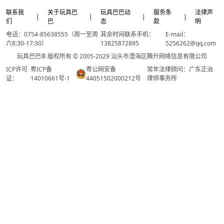
联系我
关于玩具巴
玩具巴巴动
服务条
法律声
|
|
|
|
们
巴
态
款
明
电话：0754-85638555（周一至周
其余时间联系手机：
E-mail：
六8:30-17:30）
13825872895
5256262@qq.com
玩具巴巴® 版权所有 © 2005-2029 汕头市澄海区腾升网络信息有限公司
ICP许可
粤ICP备
粤公网安备
常年法律顾问：广东正治
证：
14010661号-1
44051502000212号
律师事务所