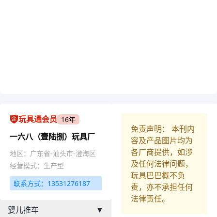
玩具通会员
16年
免责声明： 本刊内
一六八（壹陆捌）玩具厂
容及产品图片均为
各厂商提供，如涉
地区：广东省-汕头市-澄海区
及任何法律问题，
经营模式：生产型
玩具巴巴概不负
联系方式：13531276187
责，亦不承担任何
法律责任。
婴儿推车
▼