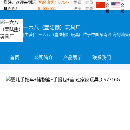
您好，欢迎来到玩
客服热线：0754-
免费
会员
文
文
具巴巴！
85638555
注册
登录
版
版
一六八（壹陆捌）玩具厂
首页
公司简介
产品展示
联系我们