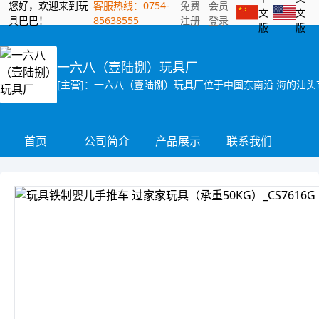
您好，欢迎来到玩
客服热线：0754-
免费
会员
文
文
具巴巴！
85638555
注册
登录
版
版
一六八（壹陆捌）玩具厂
首页
公司简介
产品展示
联系我们