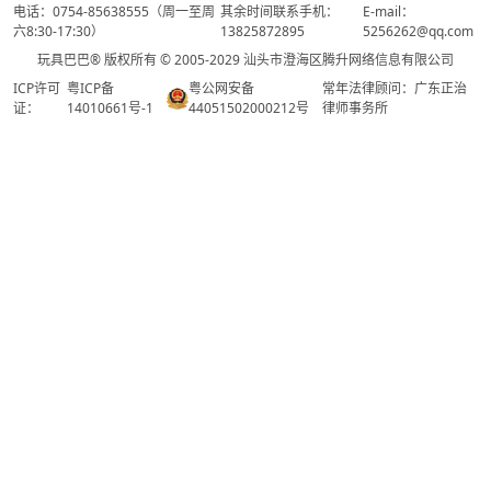
电话：0754-85638555（周一至周
其余时间联系手机：
E-mail：
六8:30-17:30）
13825872895
5256262@qq.com
玩具巴巴® 版权所有 © 2005-2029 汕头市澄海区腾升网络信息有限公司
ICP许可
粤ICP备
粤公网安备
常年法律顾问：广东正治
证：
14010661号-1
44051502000212号
律师事务所