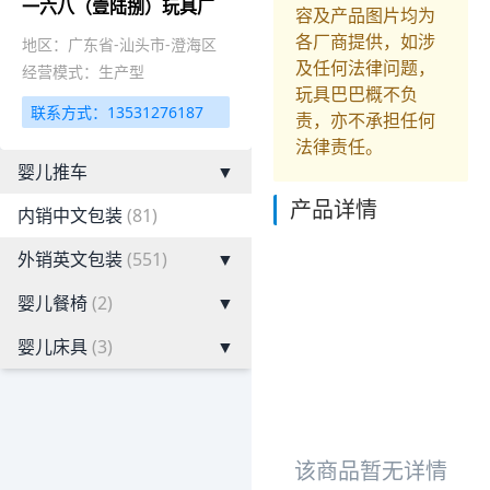
一六八（壹陆捌）玩具厂
容及产品图片均为
各厂商提供，如涉
地区：广东省-汕头市-澄海区
及任何法律问题，
经营模式：生产型
玩具巴巴概不负
联系方式：13531276187
责，亦不承担任何
法律责任。
婴儿推车
▼
产品详情
内销中文包装
(81)
外销英文包装
(551)
▼
婴儿餐椅
(2)
▼
婴儿床具
(3)
▼
该商品暂无详情