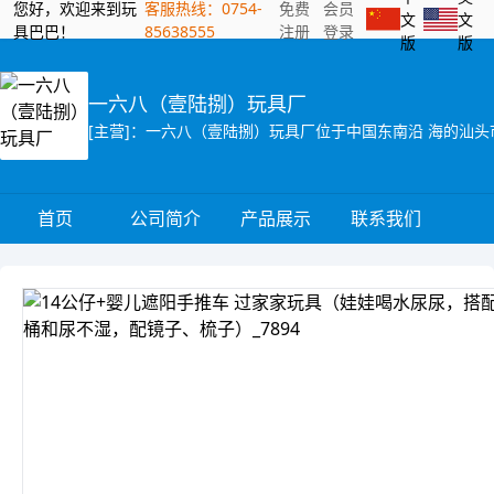
您好，欢迎来到玩
客服热线：0754-
免费
会员
文
文
具巴巴！
85638555
注册
登录
版
版
一六八（壹陆捌）玩具厂
首页
公司简介
产品展示
联系我们