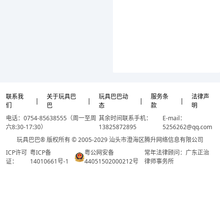
联系我
关于玩具巴
玩具巴巴动
服务条
法律声
|
|
|
|
们
巴
态
款
明
电话：0754-85638555（周一至周
其余时间联系手机：
E-mail：
六8:30-17:30）
13825872895
5256262@qq.com
玩具巴巴® 版权所有 © 2005-2029 汕头市澄海区腾升网络信息有限公司
ICP许可
粤ICP备
粤公网安备
常年法律顾问：广东正治
证：
14010661号-1
44051502000212号
律师事务所