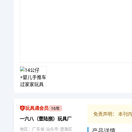
玩具通会员
16年
免责声明： 本刊
一六八（壹陆捌）玩具厂
地区：广东省-汕头市-澄海区
产品详情