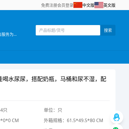
免费注册
会员登录
中文版
英文版
搜索
[主营]：一六八（壹陆捌）玩具厂位于中国东南沿 海的汕头市澄海区，海陆空交通便利，是一家 集设计开发，生产制造和销售服务为一体的企业。 推推乐是一六八玩具厂旗下的一个推车玩具品牌，目前本厂主要生产婴儿手推车，娃娃公仔，彩虹编织机等儿童玩具产品，推推乐手推车玩具拥有专业的设计人员，所有开发的产品，款式新颖，结构合理，安全美观，适合各类消费层购买，所有产品均可符合国家安全检测标准EN71标准，同时推推乐推车还拥有一批强大的销售团队，目前产品销售遍及中国30多个省，直辖市覆盖国内200个城市，并且远销欧洲，南北美洲，东南亚，非洲等国家和地区 推推乐品牌诞生以来得到了广大客户和消费者的支持和认可，作为我们也将一如既往，不断创新，将“经典.环保.安全.时尚”的全新理念融入到体现品牌价值中，推推乐推车专做中国好玩具。
娃娃喝水尿尿，搭配奶瓶，马桶和尿不湿，配
4只
单位：只
0*0 CM
外箱规格：61.5*49.5*80 CM