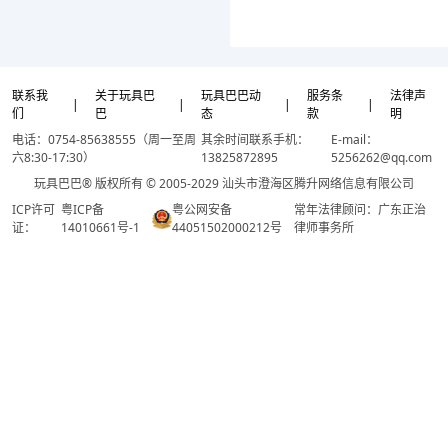
联系我
关于玩具巴
玩具巴巴动
服务条
法律声
|
|
|
|
们
巴
态
款
明
电话：0754-85638555（周一至周
其余时间联系手机：
E-mail：
六8:30-17:30）
13825872895
5256262@qq.com
玩具巴巴® 版权所有 © 2005-2029 汕头市澄海区腾升网络信息有限公司
ICP许可
粤ICP备
粤公网安备
常年法律顾问：广东正治
证：
14010661号-1
44051502000212号
律师事务所