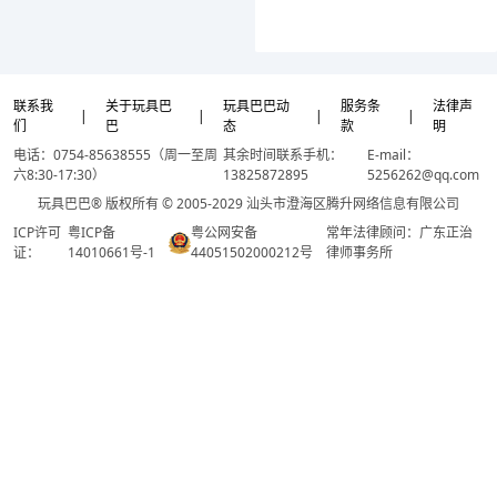
联系我
关于玩具巴
玩具巴巴动
服务条
法律声
|
|
|
|
们
巴
态
款
明
电话：0754-85638555（周一至周
其余时间联系手机：
E-mail：
六8:30-17:30）
13825872895
5256262@qq.com
玩具巴巴® 版权所有 © 2005-2029 汕头市澄海区腾升网络信息有限公司
ICP许可
粤ICP备
粤公网安备
常年法律顾问：广东正治
证：
14010661号-1
44051502000212号
律师事务所