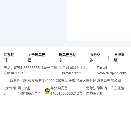
联系我
关于玩具巴
玩具巴巴动
服务条
法律声
|
|
|
|
们
巴
态
款
明
电话：0754-85638555（周一至周
其余时间联系手机：
E-mail：
六8:30-17:30）
13825872895
5256262@qq.com
玩具巴巴® 版权所有 © 2005-2029 汕头市澄海区腾升网络信息有限公司
ICP许可
粤ICP备
粤公网安备
常年法律顾问：广东正治
证：
14010661号-1
44051502000212号
律师事务所