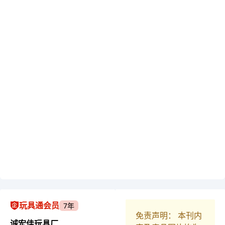
玩具通会员
7年
免责声明： 本刊内
诚宏佳玩具厂