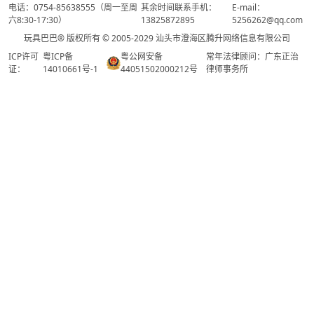
电话：0754-85638555（周一至周
其余时间联系手机：
E-mail：
六8:30-17:30）
13825872895
5256262@qq.com
玩具巴巴® 版权所有 © 2005-2029 汕头市澄海区腾升网络信息有限公司
ICP许可
粤ICP备
粤公网安备
常年法律顾问：广东正治
证：
14010661号-1
44051502000212号
律师事务所