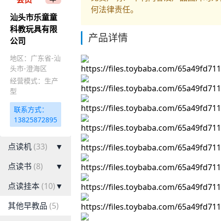
何法律责任。
汕头市乐童童
科教玩具有限
产品详情
公司
地区：广东省-汕
头市-澄海区
经营模式：生产
型
联系方式：
13825872895
点读机
(33)
▼
点读书
(8)
▼
点读挂本
(10)
▼
其他早教品
(5)