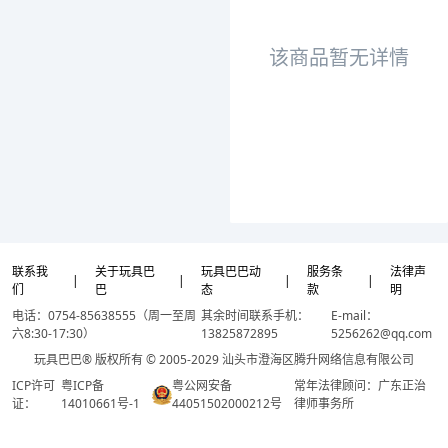
该商品暂无详情
联系我
关于玩具巴
玩具巴巴动
服务条
法律声
|
|
|
|
们
巴
态
款
明
电话：0754-85638555（周一至周
其余时间联系手机：
E-mail：
六8:30-17:30）
13825872895
5256262@qq.com
玩具巴巴® 版权所有 © 2005-2029 汕头市澄海区腾升网络信息有限公司
ICP许可
粤ICP备
粤公网安备
常年法律顾问：广东正治
证：
14010661号-1
44051502000212号
律师事务所