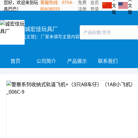
您好，欢迎来到玩
客服热线：0754-
免费
会员
文
文
具巴巴！
85638555
注册
登录
版
版
诚宏佳玩具厂
[主营]：厂家未填写主营内容
首页
公司简介
产品展示
联系我们