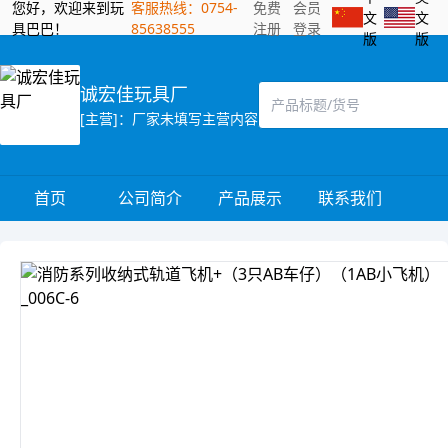
您好，欢迎来到玩
客服热线：0754-
免费
会员
文
文
具巴巴！
85638555
注册
登录
版
版
诚宏佳玩具厂
[主营]：厂家未填写主营内容
首页
公司简介
产品展示
联系我们