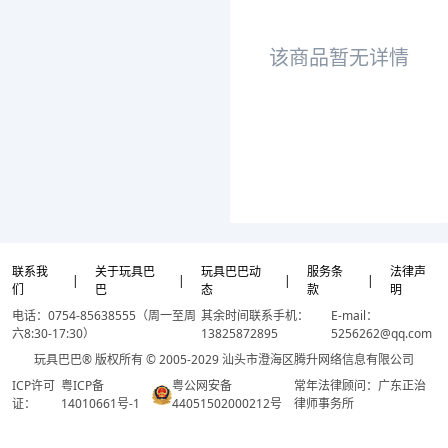
该商品暂无详情
联系我
关于玩具巴
玩具巴巴动
服务条
法律声
|
|
|
|
们
巴
态
款
明
电话：0754-85638555（周一至周
其余时间联系手机：
E-mail：
六8:30-17:30）
13825872895
5256262@qq.com
玩具巴巴® 版权所有 © 2005-2029 汕头市澄海区腾升网络信息有限公司
ICP许可
粤ICP备
粤公网安备
常年法律顾问：广东正治
证：
14010661号-1
44051502000212号
律师事务所