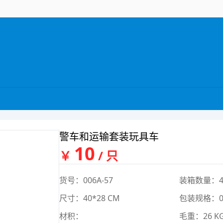
警车和运输套装玩具车
10
￥
/ 只
货号：006A-57
装箱数量：4
尺寸：40*28 CM
包装规格：0*
材积：
毛重：26 K