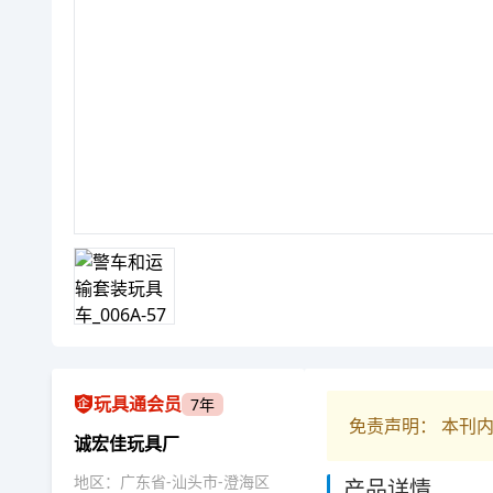
玩具通会员
7年
免责声明： 本刊
诚宏佳玩具厂
地区：广东省-汕头市-澄海区
产品详情