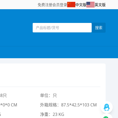
免费注册
会员登录
中文版
英文版
搜索
8只
单位：只
0*0 CM
外箱规格：87.5*42.5*103 CM
G
净重：23 KG