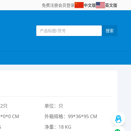
免费注册
会员登录
中文版
英文版
搜索
2只
单位：只
0*0 CM
外箱规格：99*36*95 CM
G
净重：18 KG