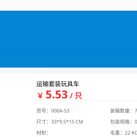
运输套装玩具车
5.53
￥
/ 只
货号：006A-53
装箱数量：7
尺寸：33*9.5*15 CM
包装规格：0*
材积：
毛重：22 K