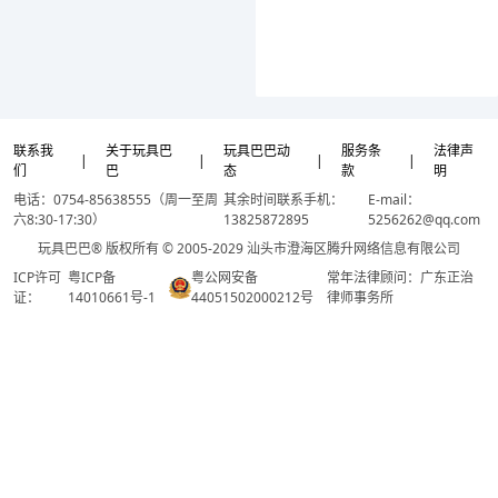
联系我
关于玩具巴
玩具巴巴动
服务条
法律声
|
|
|
|
们
巴
态
款
明
电话：0754-85638555（周一至周
其余时间联系手机：
E-mail：
六8:30-17:30）
13825872895
5256262@qq.com
玩具巴巴® 版权所有 © 2005-2029 汕头市澄海区腾升网络信息有限公司
ICP许可
粤ICP备
粤公网安备
常年法律顾问：广东正治
证：
14010661号-1
44051502000212号
律师事务所