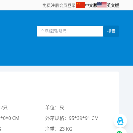
免费注册
会员登录
中文版
英文版
搜索
2只
单位：只
0*0 CM
外箱规格：95*39*91 CM
G
净重：23 KG